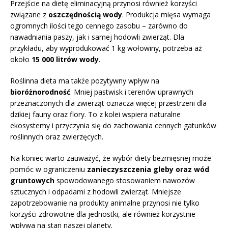
Przejście na dietę eliminacyjną przynosi również korzyści
związane z
oszczędnością wody
. Produkcja mięsa wymaga
ogromnych ilości tego cennego zasobu – zarówno do
nawadniania paszy, jak i samej hodowli zwierząt. Dla
przykładu, aby wyprodukować 1 kg wołowiny, potrzeba aż
około
15 000 litrów wody
.
Roślinna dieta ma także pozytywny wpływ na
bioróżnorodność
. Mniej pastwisk i terenów uprawnych
przeznaczonych dla zwierząt oznacza więcej przestrzeni dla
dzikiej fauny oraz flory. To z kolei wspiera naturalne
ekosystemy i przyczynia się do zachowania cennych gatunków
roślinnych oraz zwierzęcych.
Na koniec warto zauważyć, że wybór diety bezmięsnej może
pomóc w ograniczeniu
zanieczyszczenia gleby oraz wód
gruntowych
spowodowanego stosowaniem nawozów
sztucznych i odpadami z hodowli zwierząt. Mniejsze
zapotrzebowanie na produkty animalne przynosi nie tylko
korzyści zdrowotne dla jednostki, ale również korzystnie
wpływa na stan naszej planety.