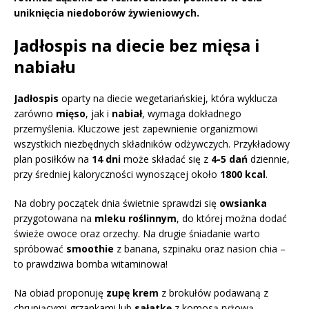
uniknięcia niedoborów żywieniowych.
Jadłospis na diecie bez mięsa i
nabiału
Jadłospis
oparty na diecie wegetariańskiej, która wyklucza
zarówno
mięso
, jak i
nabiał
, wymaga dokładnego
przemyślenia. Kluczowe jest zapewnienie organizmowi
wszystkich niezbędnych składników odżywczych. Przykładowy
plan posiłków na
14 dni
może składać się z
4-5 dań
dziennie,
przy średniej kaloryczności wynoszącej około
1800 kcal
.
Na dobry początek dnia świetnie sprawdzi się
owsianka
przygotowana na
mleku roślinnym
, do której można dodać
świeże owoce oraz orzechy. Na drugie śniadanie warto
spróbować
smoothie
z banana, szpinaku oraz nasion chia –
to prawdziwa bomba witaminowa!
Na obiad proponuję
zupę krem
z brokułów podawaną z
chrupiącymi grzankami lub
sałatkę
z komosą ryżową