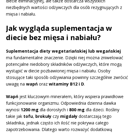
diecie eliminacyjnej, ale także dostarcza wszystkich
niezbędnych wartości odżywczych dla osób rezygnujących z
mięsa i nabiału.
Jak wygląda suplementacja w
diecie bez mięsa i nabiału?
Suplementacja diety wegetariańskiej lub wegańskiej
ma fundamentalne znaczenie. Dzięki niej można zniwelować
potencjalne niedobory składników odżywczych, które mogą
wystąpić w diecie pozbawionej mięsa i nabiału. Osoby
stosujące taki sposób odżywiania powinny szczególnie zwrócić
uwagę na
wapń
oraz
witaminy B12 i D
.
Wapń
jest kluczowym minerałem, który wspiera prawidłowe
funkcjonowanie organizmu. Odpowiednia dzienna dawka
wynosi
1200 mg
dla dorosłych i
800 mg
dla dzieci. Rośliny
takie jak
tofu
,
brokuły
czy
migdały
dostarczają tego
składnika, jednak często ich ilość nie pokrywa całego
zapotrzebowania. Dlatego warto rozważyć dodatkową