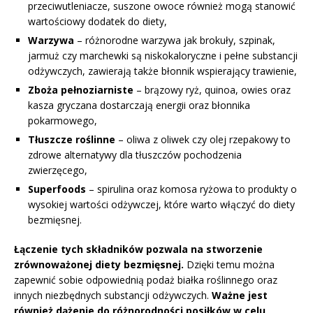
przeciwutleniacze, suszone owoce również mogą stanowić
wartościowy dodatek do diety,
Warzywa
– różnorodne warzywa jak brokuły, szpinak,
jarmuż czy marchewki są niskokaloryczne i pełne substancji
odżywczych, zawierają także błonnik wspierający trawienie,
Zboża pełnoziarniste
– brązowy ryż, quinoa, owies oraz
kasza gryczana dostarczają energii oraz błonnika
pokarmowego,
Tłuszcze roślinne
– oliwa z oliwek czy olej rzepakowy to
zdrowe alternatywy dla tłuszczów pochodzenia
zwierzęcego,
Superfoods
– spirulina oraz komosa ryżowa to produkty o
wysokiej wartości odżywczej, które warto włączyć do diety
bezmięsnej.
Łączenie tych składników pozwala na stworzenie
zrównoważonej diety bezmięsnej.
Dzięki temu można
zapewnić sobie odpowiednią podaż białka roślinnego oraz
innych niezbędnych substancji odżywczych.
Ważne jest
również dążenie do różnorodności posiłków w celu