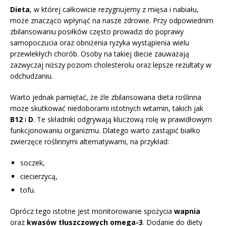
Dieta
, w której całkowicie rezygnujemy z mięsa i nabiału,
może znacząco wpłynąć na nasze zdrowie. Przy odpowiednim
zbilansowaniu posiłków często prowadzi do poprawy
samopoczucia oraz obniżenia ryzyka wystąpienia wielu
przewlekłych chorób. Osoby na takiej diecie zauważają
zazwyczaj niższy poziom cholesterolu oraz lepsze rezultaty w
odchudzaniu.
Warto jednak pamiętać, że źle zbilansowana dieta roślinna
może skutkować niedoborami istotnych witamin, takich jak
B12
i
D
. Te składniki odgrywają kluczową rolę w prawidłowym
funkcjonowaniu organizmu. Dlatego warto zastąpić białko
zwierzęce roślinnymi alternatywami, na przykład:
soczek,
ciecierzycą,
tofu.
Oprócz tego istotne jest monitorowanie spożycia
wapnia
oraz
kwasów tłuszczowych omega-3
. Dodanie do diety