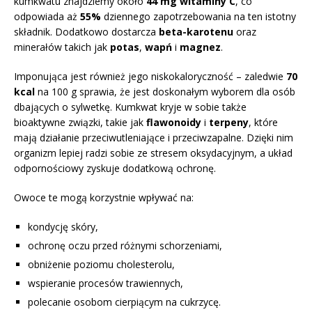
kumkwatu znajdziemy około
44 mg witaminy C
, co
odpowiada aż
55%
dziennego zapotrzebowania na ten istotny
składnik. Dodatkowo dostarcza
beta-karotenu
oraz
minerałów takich jak
potas
,
wapń
i
magnez
.
Imponująca jest również jego niskokaloryczność – zaledwie
70
kcal
na 100 g sprawia, że jest doskonałym wyborem dla osób
dbających o sylwetkę. Kumkwat kryje w sobie także
bioaktywne związki, takie jak
flawonoidy
i
terpeny
, które
mają działanie przeciwutleniające i przeciwzapalne. Dzięki nim
organizm lepiej radzi sobie ze stresem oksydacyjnym, a układ
odpornościowy zyskuje dodatkową ochronę.
Owoce te mogą korzystnie wpływać na:
kondycję skóry,
ochronę oczu przed różnymi schorzeniami,
obniżenie poziomu cholesterolu,
wspieranie procesów trawiennych,
polecanie osobom cierpiącym na cukrzycę.