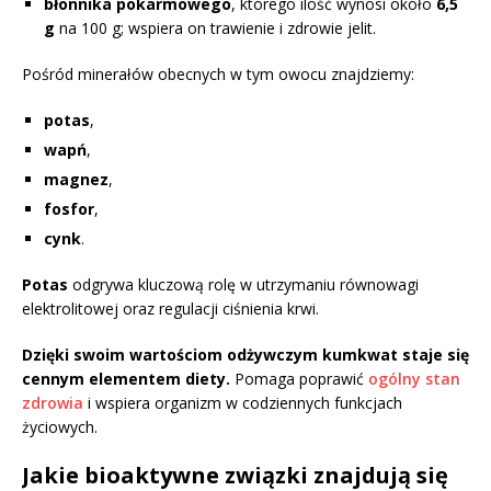
błonnika pokarmowego
, którego ilość wynosi około
6,5
g
na 100 g; wspiera on trawienie i zdrowie jelit.
Pośród minerałów obecnych w tym owocu znajdziemy:
potas
,
wapń
,
magnez
,
fosfor
,
cynk
.
Potas
odgrywa kluczową rolę w utrzymaniu równowagi
elektrolitowej oraz regulacji ciśnienia krwi.
Dzięki swoim wartościom odżywczym kumkwat staje się
cennym elementem diety.
Pomaga poprawić
ogólny stan
zdrowia
i wspiera organizm w codziennych funkcjach
życiowych.
Jakie bioaktywne związki znajdują się