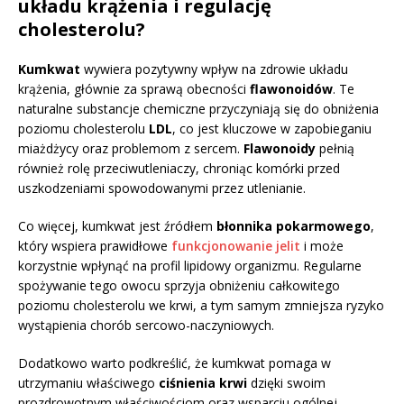
układu krążenia i regulację
cholesterolu?
Kumkwat
wywiera pozytywny wpływ na zdrowie układu
krążenia, głównie za sprawą obecności
flawonoidów
. Te
naturalne substancje chemiczne przyczyniają się do obniżenia
poziomu cholesterolu
LDL
, co jest kluczowe w zapobieganiu
miażdżycy oraz problemom z sercem.
Flawonoidy
pełnią
również rolę przeciwutleniaczy, chroniąc komórki przed
uszkodzeniami spowodowanymi przez utlenianie.
Co więcej, kumkwat jest źródłem
błonnika pokarmowego
,
który wspiera prawidłowe
funkcjonowanie jelit
i może
korzystnie wpłynąć na profil lipidowy organizmu. Regularne
spożywanie tego owocu sprzyja obniżeniu całkowitego
poziomu cholesterolu we krwi, a tym samym zmniejsza ryzyko
wystąpienia chorób sercowo-naczyniowych.
Dodatkowo warto podkreślić, że kumkwat pomaga w
utrzymaniu właściwego
ciśnienia krwi
dzięki swoim
prozdrowotnym właściwościom oraz wsparciu ogólnej