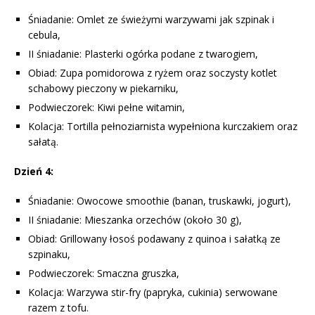
Śniadanie: Omlet ze świeżymi warzywami jak szpinak i
cebula,
II śniadanie: Plasterki ogórka podane z twarogiem,
Obiad: Zupa pomidorowa z ryżem oraz soczysty kotlet
schabowy pieczony w piekarniku,
Podwieczorek: Kiwi pełne witamin,
Kolacja: Tortilla pełnoziarnista wypełniona kurczakiem oraz
sałatą.
Dzień 4:
Śniadanie: Owocowe smoothie (banan, truskawki, jogurt),
II śniadanie: Mieszanka orzechów (około 30 g),
Obiad: Grillowany łosoś podawany z quinoa i sałatką ze
szpinaku,
Podwieczorek: Smaczna gruszka,
Kolacja: Warzywa stir-fry (papryka, cukinia) serwowane
razem z tofu.