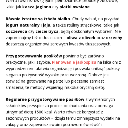
Warto również uwzględnić pełnoziarniste produkty zbożowe,
takie jak
kasza jaglana
czy
płatki owsiane
.
Równie istotne są źródła białka.
Chudy nabiał, na przykład
jogurt naturalny
i
jaja
, a także rośliny strączkowe, takie jak
soczewica
czy
ciecierzyca
, będą doskonałym wyborem. Nie
zapominajmy też o tłuszczach –
oliwa z oliwek
oraz
orzechy
dostarczą organizmowi zdrowych kwasów tłuszczowych.
Przygotowywanie posiłków
powinno być zarówno
praktyczne, jak i szybkie.
Planowanie jadłospisu
na kilka dni z
wyprzedzeniem ułatwia organizację i pozwala uniknąć pokusy
sięgania po żywność wysoko przetworzoną. Dobrze jest
stawiać na gotowanie na parze lub pieczenie zamiast
smażenia; te metody wspierają niskokaloryczną dietę.
Regularne przygotowywanie posiłków
z wymienionych
składników przyspiesza proces odchudzania oraz pomaga
utrzymać dietę 1500 kcal. Warto również korzystać z
sezonowych produktów – dzięki temu zmniejszysz wydatki na
zakupy oraz zapewnisz swoim potrawom świeżość i