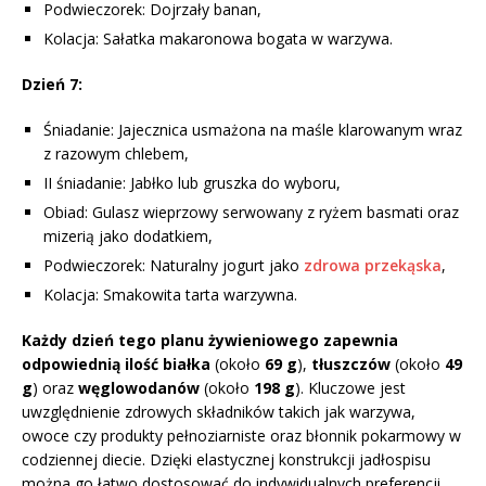
Podwieczorek: Dojrzały banan,
Kolacja: Sałatka makaronowa bogata w warzywa.
Dzień 7:
Śniadanie: Jajecznica usmażona na maśle klarowanym wraz
z razowym chlebem,
II śniadanie: Jabłko lub gruszka do wyboru,
Obiad: Gulasz wieprzowy serwowany z ryżem basmati oraz
mizerią jako dodatkiem,
Podwieczorek: Naturalny jogurt jako
zdrowa przekąska
,
Kolacja: Smakowita tarta warzywna.
Każdy dzień tego planu żywieniowego zapewnia
odpowiednią ilość białka
(około
69 g
),
tłuszczów
(około
49
g
) oraz
węglowodanów
(około
198 g
). Kluczowe jest
uwzględnienie zdrowych składników takich jak warzywa,
owoce czy produkty pełnoziarniste oraz błonnik pokarmowy w
codziennej diecie. Dzięki elastycznej konstrukcji jadłospisu
można go łatwo dostosować do indywidualnych preferencji