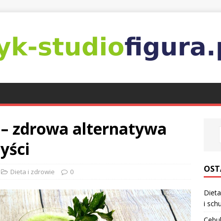
 – zdrowa alternatywa
zyści
OST
Dieta i zdrowie
0
Dieta
i sch
Cebul