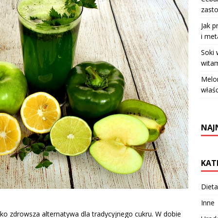
zasto
Jak p
i met
Soki
witam
Melo
właś
NAJ
KAT
Dieta
Inne
jako zdrowsza alternatywa dla tradycyjnego cukru. W dobie