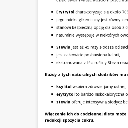
Erytrytol
charakteryzuje się około 70
jego indeks glikemiczny jest równy zer
stanowi bezpieczną opcję dla osób z cu
naturalnie występuje w niektórych owo
Stewia
jest aż 45 razy słodsza od sac
jest całkowicie pozbawiona kalorii,
ekstrahowana z liści rośliny Stevia re
Każdy z tych naturalnych słodzików ma 
ksylitol
wspiera zdrowie jamy ustnej,
erytrytol
to bardzo niskokaloryczna o
stewia
oferuje intensywną słodycz be
Włączenie ich do codziennej diety może
redukcji spożycia cukru.