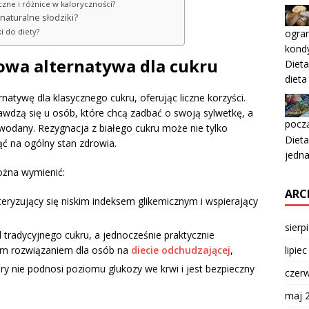
czne i różnice w kaloryczności?
naturalne słodziki?
i do diety?
ogran
kondy
rowa alternatywa dla cukru
Diet
dieta
atywę dla klasycznego cukru, oferując liczne korzyści.
wdzą się u osób, które chcą zadbać o swoją sylwetkę, a
pocz
wodany. Rezygnacja z białego cukru może nie tylko
Dieta
ąć na ogólny stan zdrowia.
jedna
ożna wymienić:
ARC
eryzujący się niskim indeksem glikemicznym i wspierający
sierp
d tradycyjnego cukru, a jednocześnie praktycznie
lipie
tnym rozwiązaniem dla osób na
diecie odchudzającej
,
tóry nie podnosi poziomu glukozy we krwi i jest bezpieczny
czer
maj 