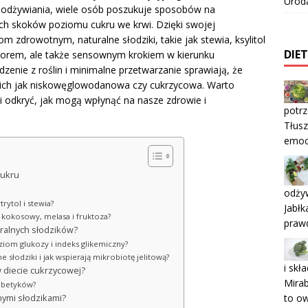
Urod
 odżywiania, wiele osób poszukuje sposobów na
ych skoków poziomu cukru we krwi. Dzięki swojej
m zdrowotnym, naturalne słodziki, takie jak stewia, ksylitol
DIE
wyborem, ale także sensownym krokiem w kierunku
dzenie z roślin i minimalne przetwarzanie sprawiają, że
akich jak niskowęglowodanowa czy cukrzycowa. Warto
 i odkryć, jak mogą wpłynąć na nasze zdrowie i
potr
Tłusz
emocj
cukru
odżyw
trytol i stewia?
Jabłk
r kokosowy, melasa i fruktoza?
praw
uralnych słodzików?
ziom glukozy i indeks glikemiczny?
e słodziki i jak wspierają mikrobiotę jelitową?
i skł
 diecie cukrzycowej?
Mirab
iabetyków?
to o
nymi słodzikami?