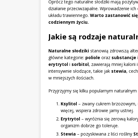
Oprócz tego naturalne słodziki mają pozyt
działanie przeciwzapalne. Wprowadzenie ich
układu trawiennego.
Warto zastanowić się
codziennym życiu.
Jakie są rodzaje natura
Naturalne słodziki
stanowią zdrowszą alter
główne kategorie:
poliole
oraz
substancje 
erytrytol
i
sorbitol
, zawierają mniej kalorii
intensywnie słodzące, takie jak
stewia
, cec
w mniejszych ilościach.
Przyjrzyjmy się kilku popularnym naturalnym
Ksylitol
– zwany cukrem brzozowym
więcej, wspiera zdrowie jamy ustnej.
Erytrytol
– wyróżnia się zerową kalor
organizm dobrze go toleruje.
Stewia
– pozyskiwana z liści rośliny
S