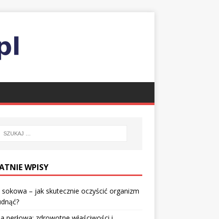
ATNIE WPISY
 sokowa – jak skutecznie oczyścić organizm
udnąć?
a perłowa: zdrowotne właściwości i