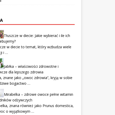
a
TA
Tłuszcze w diecie: Jakie wybierać i ile ich
zebujemy?
cze w diecie to temat, który wzbudza wiele
i i …
Jabłka – właściwości zdrowotne i
cze dla lepszego zdrowia
a, znane jako „owoc zdrowia”, kryją w sobie
dziwe bogactwo …
Mirabelka – zdrowe owoce pełne witamin
adników odżywczych
elka, znana również jako Prunus domestica,
woc o wyjątkowym …