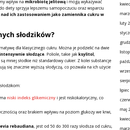
ywny wpływ na
mikrobiotę jelitową
i mogą wykazywać
kwie
 do diety sprzyja lepszemu samopoczuciu oraz wsparciu
marz
 nad ich zastosowaniem jako zamiennika cukru w
luty 
lnych słodzików?
styc
grud
natywę dla klasycznego cukru. Można je podzielić na dwie
listo
intensywnie słodzące
. Poliole, takie jak
ksylitol
,
 i są mniej słodkie niż standardowy cukier. Z kolei substancje
paźdz
hują się znacznie wyższą słodyczą, co pozwala na ich użycie
wrze
sierp
 słodzikom:
lipie
, ma
niski indeks glikemiczny
i jest niskokaloryczny, co
czer
maj 
ycznością oraz brakiem wpływu na poziom glukozy we krwi,
kwie
tevia rebaudiana
, jest od 50 do 300 razy słodsza od cukru,
marz