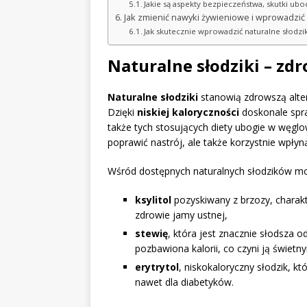
Jakie są aspekty bezpieczeństwa, skutki ubo
Jak zmienić nawyki żywieniowe i wprowadzić 
Jak skutecznie wprowadzić naturalne słodzik
Naturalne słodziki – zd
Naturalne słodziki
stanowią zdrowszą altern
Dzięki
niskiej kaloryczności
doskonale spra
także tych stosujących diety ubogie w węglo
poprawić nastrój, ale także korzystnie wpłyn
Wśród dostępnych naturalnych słodzików m
ksylitol
pozyskiwany z brzozy, charakt
zdrowie jamy ustnej,
stewię
, która jest znacznie słodsza o
pozbawiona kalorii, co czyni ją świe
erytrytol
, niskokaloryczny słodzik, k
nawet dla diabetyków.