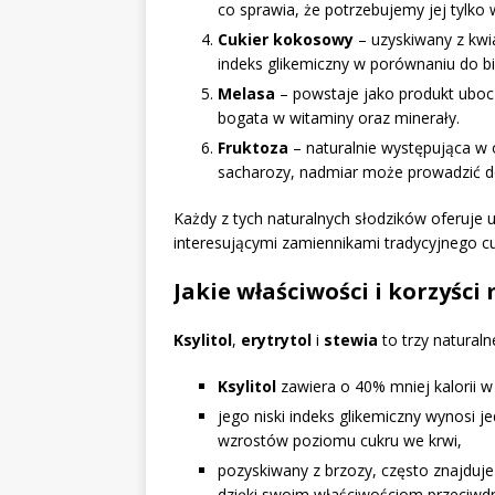
co sprawia, że potrzebujemy jej tylko 
Cukier kokosowy
– uzyskiwany z kwi
indeks glikemiczny w porównaniu do bi
Melasa
– powstaje jako produkt ubocz
bogata w witaminy oraz minerały.
Fruktoza
– naturalnie występująca w 
sacharozy, nadmiar może prowadzić 
Każdy z tych naturalnych słodzików oferuje 
interesującymi zamiennikami tradycyjnego cu
Jakie właściwości i korzyści 
Ksylitol
,
erytrytol
i
stewia
to trzy naturaln
Ksylitol
zawiera o 40% mniej kalorii w
jego niski indeks glikemiczny wynosi 
wzrostów poziomu cukru we krwi,
pozyskiwany z brzozy, często znajduje
dzięki swoim właściwościom przeciw