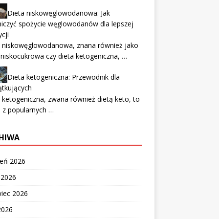
Dieta niskowęglowodanowa: Jak
iczyć spożycie węglowodanów dla lepszej
cji
a niskowęglowodanowa, znana również jako
 niskocukrowa czy dieta ketogeniczna, …
Dieta ketogeniczna: Przewodnik dla
ątkujących
 ketogeniczna, zwana również dietą keto, to
 z popularnych …
HIWA
ień 2026
c 2026
wiec 2026
2026