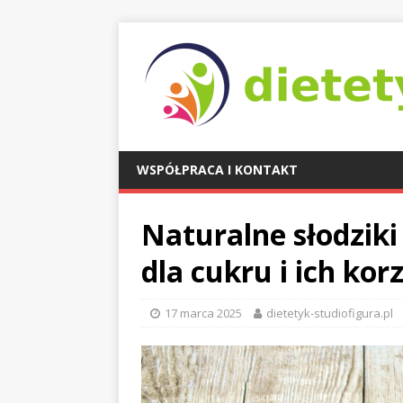
WSPÓŁPRACA I KONTAKT
Naturalne słodziki
dla cukru i ich kor
17 marca 2025
dietetyk-studiofigura.pl