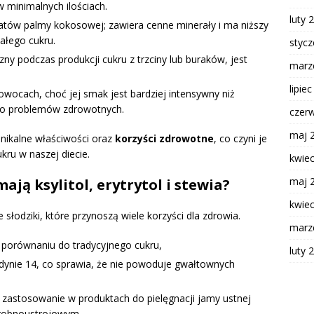
w minimalnych ilościach.
luty 
atów palmy kokosowej; zawiera cenne minerały i ma niższy
ałego cukru.
styc
ny podczas produkcji cukru z trzciny lub buraków, jest
marz
lipie
owocach, choć jej smak jest bardziej intensywny niż
do problemów zdrowotnych.
czer
maj 
unikalne właściwości oraz
korzyści zdrowotne
, co czyni je
kru w naszej diecie.
kwie
maj 
mają ksylitol, erytrytol i stewia?
kwie
e słodziki, które przynoszą wiele korzyści dla zdrowia.
marz
 porównaniu do tradycyjnego cukru,
luty 
jedynie 14, co sprawia, że nie powoduje gwałtownych
 zastosowanie w produktach do pielęgnacji jamy ustnej
drobnoustrojowym.