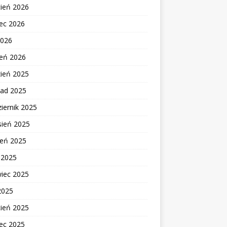
cień 2026
ec 2026
2026
zeń 2026
zień 2025
pad 2025
iernik 2025
sień 2025
ień 2025
c 2025
wiec 2025
2025
cień 2025
ec 2025