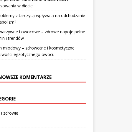
sowania w diecie
roblemy z tarczycą wpływają na odchudzanie
abolizm?
 warzywne i owocowe – zdrowe napoje pełne
in i trendów
n miodowy – zdrowotne i kosmetyczne
ciwości egzotycznego owocu
NOWSZE KOMENTARZE
EGORIE
 i zdrowie