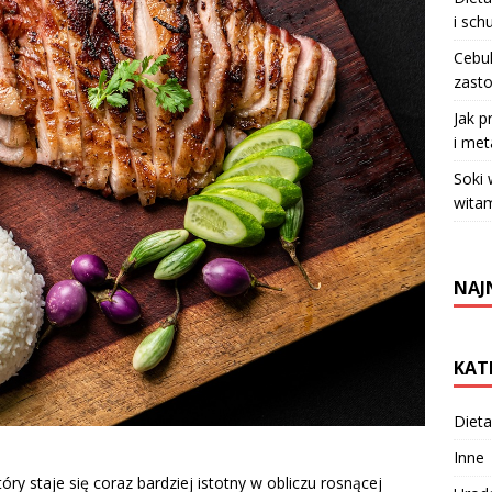
i sch
Cebul
zasto
Jak p
i met
Soki
witam
NAJ
KAT
Dieta
Inne
ry staje się coraz bardziej istotny w obliczu rosnącej