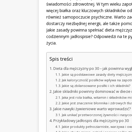
świadomości zdrowotnej. W tym wieku zapo
więcej białka oraz kluczowych składników odż
również samopoczucie psychiczne. Warto zadb
dostarczy niezbędnej energii, ale także pom
Jakie zasady powinna spełniać dieta mężczy
codziennym jadłospisie? Odpowiedzi na te p
życia.
Spis treści
Dieta dla mężczyzny po 30 – jak powinna wyg
Jakie są podstawowe zasady diety mężczyzn
Jak kaloryczność posiłków wpływa na zapo
Jakie są zbilansowane posiłki i ich składniki?
Jakie składniki powinny dominować w diecie
Jaka jest rola białka, witamin i składników m
Jakie jest znaczenie błonnika i zdrowych tłu
Jakie nawyki żywieniowe warto wprowadzić?
Jak unikać przetworzonej żywności i nasyc
Przykładowy jadłospis dla mężczyzny po 30
Jakie produkty pełnoziarniste, warzywa i o