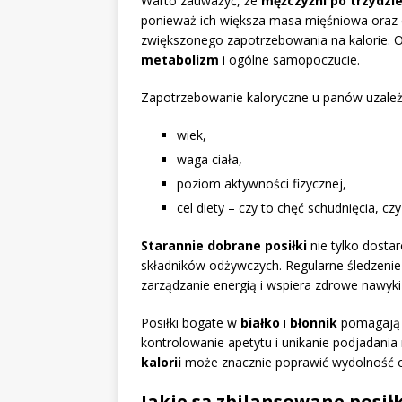
Warto zauważyć, że
mężczyźni po trzydzi
ponieważ ich większa masa mięśniowa oraz c
zwiększonego zapotrzebowania na kalorie. O
metabolizm
i ogólne samopoczucie.
Zapotrzebowanie kaloryczne u panów uzależn
wiek,
waga ciała,
poziom aktywności fizycznej,
cel diety – czy to chęć schudnięcia, 
Starannie dobrane posiłki
nie tylko dosta
składników odżywczych. Regularne śledzeni
zarządzanie energią i wspiera zdrowe nawyki
Posiłki bogate w
białko
i
błonnik
pomagają d
kontrolowanie apetytu i unikanie podjadani
kalorii
może znacznie poprawić wydolność o
Jakie są zbilansowane posiłki