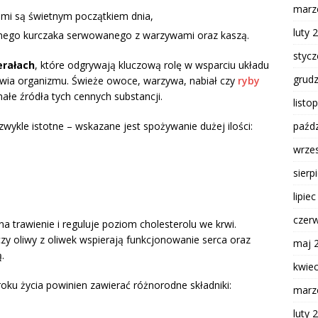
marz
mi są świetnym początkiem dnia,
luty 
nego kurczaka serwowanego z warzywami oraz kaszą.
styc
erałach
, które odgrywają kluczową rolę w wsparciu układu
grud
wia organizmu. Świeże owoce, warzywa, nabiał czy
ryby
łe źródła tych cennych substancji.
listo
paźdz
zwykle istotne – wskazane jest spożywanie dużej ilości:
wrze
sierp
lipie
czer
 trawienie i reguluje poziom cholesterolu we krwi.
y oliwy z oliwek wspierają funkcjonowanie serca oraz
maj 
.
kwie
oku życia powinien zawierać różnorodne składniki:
marz
luty 