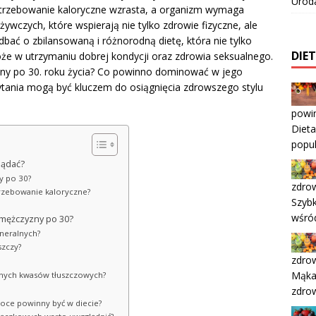
Urod
trzebowanie kaloryczne wzrasta, a organizm wymaga
ywczych, które wspierają nie tylko zdrowie fizyczne, ale
ać o zbilansowaną i różnorodną dietę, która nie tylko
DIE
oże w utrzymaniu dobrej kondycji oraz zdrowia seksualnego.
zny po 30. roku życia? Co powinno dominować w jego
ytania mogą być kluczem do osiągnięcia zdrowszego stylu
powi
Dieta
popu
lądać?
y po 30?
zdrow
trzebowanie kaloryczne?
Szybk
wśró
 mężczyzny po 30?
ineralnych?
szczy?
zdrow
Mąka,
onych kwasów tłuszczowych?
zdro
woce powinny być w diecie?