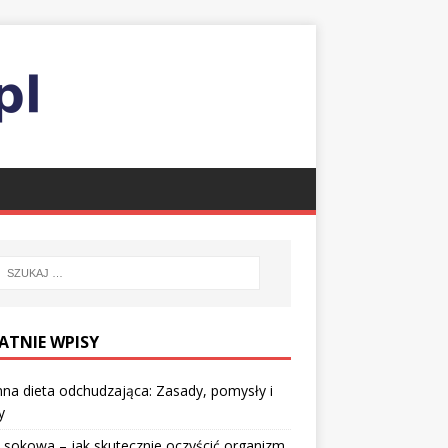
ATNIE WPISY
nna dieta odchudzająca: Zasady, pomysły i
y
 sokowa – jak skutecznie oczyścić organizm