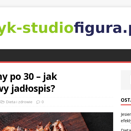
y po 30 – jak
y jadłospis?
OST
Dieta i zdrowie
0
Jesie
efekt
Dieta