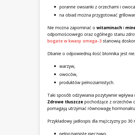
poranne owsianki z orzechami i owoca
na obiad można przygotować grillowa
Nie można zapominać o
witaminach
i
min
odpornościowego oraz ogólnego stanu zdro
bogate w kwasy omega-3
stanowią doskona
Dbanie o odpowiednią ilość błonnika jest nie
warzyw,
owoców,
produktów pełnoziarnistych.
Taki sposób odżywiania pozytywnie wpływa na
Zdrowe tłuszcze
pochodzące z orzechów cz
pomagają utrzymać równowagę hormonalną
Przykładowy jadłospis dla mężczyzny po 30 r
pełnoziarniste pieczywo,