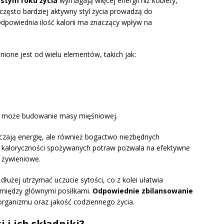
estym roku życia
wymagają więcej energii niż kobiety,
zęsto bardziej aktywny styl życia prowadzą do
dpowiednia ilość kalorii ma znaczący wpływ na
ione jest od wielu elementów, takich jak:
czy może budowanie masy mięśniowej.
rczają energię, ale również bogactwo niezbędnych
e kaloryczności spożywanych potraw pozwala na efektywne
 żywieniowe.
łużej utrzymać uczucie sytości, co z kolei ułatwia
a między głównymi posiłkami.
Odpowiednie zbilansowanie
rganizmu oraz jakość codziennego życia.
 i ich składniki?