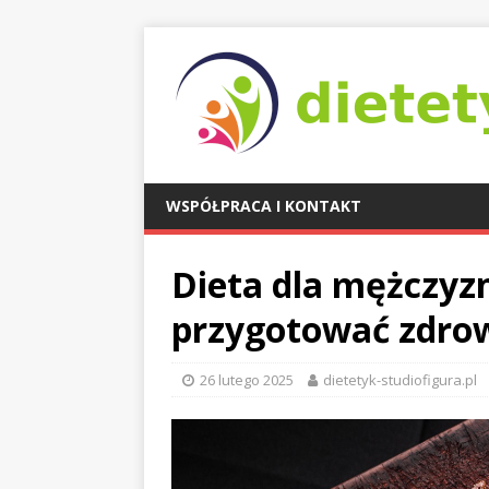
WSPÓŁPRACA I KONTAKT
Dieta dla mężczyzn
przygotować zdrow
26 lutego 2025
dietetyk-studiofigura.pl