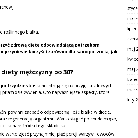
rchew),
styc
marz
lipie
o roślinnego białka.
czer
orzyć zdrową dietę odpowiadającą potrzebom
maj 
o przyniesie korzyści zarówno dla samopoczucia, jak
kwie
maj 
 diety mężczyzny po 30?
kwie
po trzydziestce
koncentrują się na przyjęciu zdrowych
marz
iramidzie żywienia. Oto najważniejsze aspekty, które
luty 
yźni powinni zadbać o odpowiednią ilość białka w diecie,
raz regenerację organizmu. Warto sięgać po chude mięso,
o doskonałe źródła tego składnika.
nie warto zjeść przynajmniej pięć porcji warzyw i owoców,