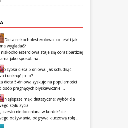
a
TA
Dieta niskocholesterolowa: co jeść i jak
nna wyglądać?
 niskocholesterolowa staje się coraz bardziej
larna jako sposób na …
Szybka dieta 5 dniowa: Jak schudnąć
o i uniknąć jo-jo?
a dieta 5-dniowa zyskuje na popularności
d osób pragnących błyskawicznie …
Najlepsze mąki dietetyczne: wybór dla
ego stylu życia
 często niedoceniana w kontekście
wego odżywiania, odgrywa kluczową rolę …