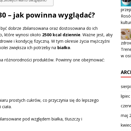
strączkowych warto uwzględnić?
przep
30 – jak powinna wyglądać?
Rosół
kultu
być dobrze zbilansowana oraz dostosowana do ich
o, które wynosi około
2500 kcal dziennie
. Ważne jest, aby
drowie i kondycję fizyczną. W tym okresie życia mężczyźni
zdrow
olei zwiększa ich potrzeby na
białko
.
Trene
w osi
 na różnorodności produktów. Powinny one obejmować:
ARC
sierp
lipie
aru prostych cukrów, co przyczynia się do lepszego
czer
ciała.
maj 
ilansowane pod względem białka, tłuszczy i
kwie