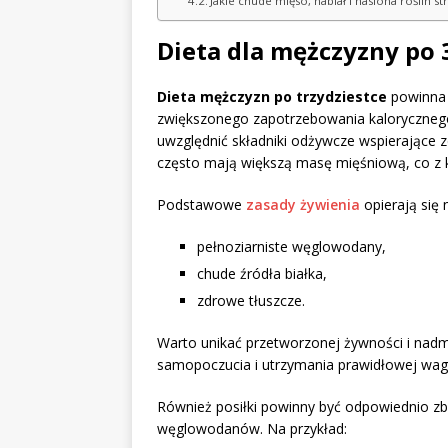
Jakie chude mięso, nabiał i nasiona roślin 
Dieta dla mężczyzny po 
Dieta mężczyzn po trzydziestce
powinna 
zwiększonego zapotrzebowania kaloryczneg
uwzględnić składniki odżywcze wspierające z
często mają większą masę mięśniową, co z k
Podstawowe
zasady żywienia
opierają się
pełnoziarniste węglowodany,
chude źródła białka,
zdrowe tłuszcze.
Warto unikać przetworzonej żywności i nadmi
samopoczucia i utrzymania prawidłowej wagi 
Również posiłki powinny być odpowiednio zb
węglowodanów. Na przykład: