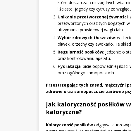
które dostarczają niezbędnych witami
liściaste, jagody czy cytrusy ze wzglę
Unikanie przetworzonej żywności
:
przetworzonych oraz tych bogatych w c
utrzymania prawidłowej wagi ciała.
Wybór zdrowych tłuszczów
: w diec
oliwek, orzechy czy awokado. Te skła
Regularność posiłków
: jedzenie o s
oraz kontrolowaniu apetytu.
Hydratacja
: picie odpowiedniej iloś
oraz ogólnego samopoczucia.
Przestrzegając tych zasad, mężczyźni p
zdrowie oraz samopoczucie zarówno psyc
Jak kaloryczność posiłków 
kaloryczne?
Kaloryczność posiłków
odgrywa kluczową r