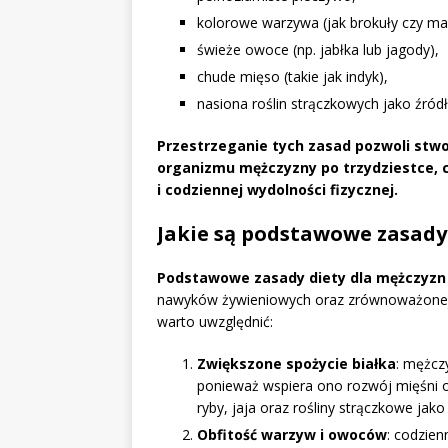
kolorowe warzywa (jak brokuły czy ma
świeże owoce (np. jabłka lub jagody),
chude mięso (takie jak indyk),
nasiona roślin strączkowych jako źródł
Przestrzeganie tych zasad pozwoli stw
organizmu mężczyzny po trzydziestce, c
i codziennej wydolności fizycznej.
Jakie są podstawowe zasady
Podstawowe zasady diety dla mężczyzn 
nawyków żywieniowych oraz zrównoważonej p
warto uwzględnić:
Zwiększone spożycie białka
: mężcz
ponieważ wspiera ono rozwój mięśni o
ryby, jaja oraz rośliny strączkowe jak
Obfitość warzyw i owoców
: codzien