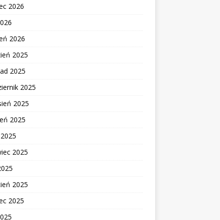
ec 2026
2026
zeń 2026
zień 2025
pad 2025
iernik 2025
sień 2025
ień 2025
c 2025
wiec 2025
2025
cień 2025
ec 2025
2025