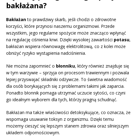
bakłażana?
Bakłażan
to prawdziwy skarb, jeśli chodzi o zdrowotne
korzyści, które przynosi naszemu organizmowi. Przede
wszystkim, jego regularne spożycie może znacząco wpłynąć
na regulację ciśnienia krwi. Dzięki wysokiej zawartości
potasu
,
bakłażan wspiera równowagę elektrolitową, co z kolei może
obniżyć ryzyko wystąpienia nadciśnienia.
Nie można zapomnieć o
błonniku
, który również znajduje się
w tym warzywie – sprzyja on procesom trawiennym i pozwala
lepiej przyswajać składniki odżywcze. To świetna wiadomość
dla osób borykających się z problemami takimi jak zaparcia.
Ponadto błonnik pomaga utrzymać uczucie sytości, co czyni
go idealnym wyborem dla tych, którzy pragną schudnąć.
Bakłażan ma także właściwości detoksykujące, co oznacza, że
wspomaga usuwanie toksyn z organizmu. Dzięki temu
możemy cieszyć się lepszym stanem zdrowia oraz silniejszym
układem odpornościowym.