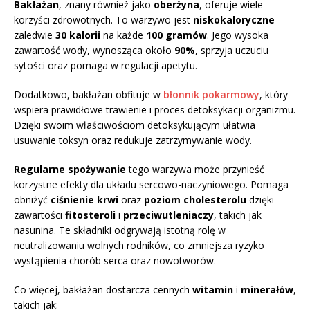
Bakłażan
, znany również jako
oberżyna
, oferuje wiele
korzyści zdrowotnych. To warzywo jest
niskokaloryczne
–
zaledwie
30 kalorii
na każde
100 gramów
. Jego wysoka
zawartość wody, wynosząca około
90%
, sprzyja uczuciu
sytości oraz pomaga w regulacji apetytu.
Dodatkowo, bakłażan obfituje w
błonnik pokarmowy
, który
wspiera prawidłowe trawienie i proces detoksykacji organizmu.
Dzięki swoim właściwościom detoksykującym ułatwia
usuwanie toksyn oraz redukuje zatrzymywanie wody.
Regularne spożywanie
tego warzywa może przynieść
korzystne efekty dla układu sercowo-naczyniowego. Pomaga
obniżyć
ciśnienie krwi
oraz
poziom cholesterolu
dzięki
zawartości
fitosteroli
i
przeciwutleniaczy
, takich jak
nasunina. Te składniki odgrywają istotną rolę w
neutralizowaniu wolnych rodników, co zmniejsza ryzyko
wystąpienia chorób serca oraz nowotworów.
Co więcej, bakłażan dostarcza cennych
witamin
i
minerałów
,
takich jak: