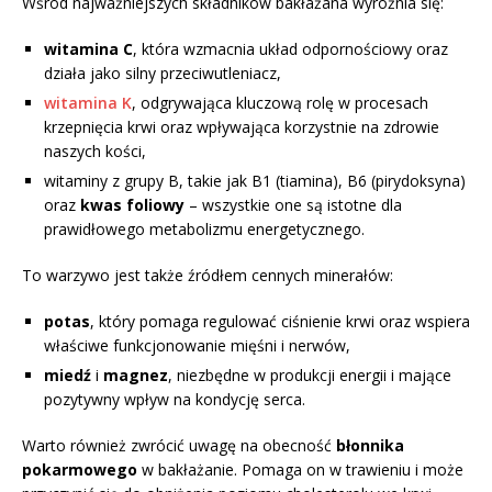
Wśród najważniejszych składników bakłażana wyróżnia się:
witamina C
, która wzmacnia układ odpornościowy oraz
działa jako silny przeciwutleniacz,
witamina K
, odgrywająca kluczową rolę w procesach
krzepnięcia krwi oraz wpływająca korzystnie na zdrowie
naszych kości,
witaminy z grupy B, takie jak B1 (tiamina), B6 (pirydoksyna)
oraz
kwas foliowy
– wszystkie one są istotne dla
prawidłowego metabolizmu energetycznego.
To warzywo jest także źródłem cennych minerałów:
potas
, który pomaga regulować ciśnienie krwi oraz wspiera
właściwe funkcjonowanie mięśni i nerwów,
miedź
i
magnez
, niezbędne w produkcji energii i mające
pozytywny wpływ na kondycję serca.
Warto również zwrócić uwagę na obecność
błonnika
pokarmowego
w bakłażanie. Pomaga on w trawieniu i może