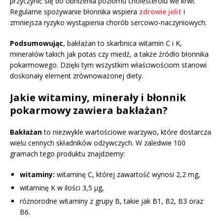
przyczynić się do obniżenia poziomu cholesterolu we krwi.
Regularne spożywanie błonnika wspiera
zdrowie jelit
i
zmniejsza ryzyko wystąpienia chorób sercowo-naczyniowych.
Podsumowując
, bakłażan to skarbnica witamin C i K,
minerałów takich jak potas czy miedź, a także źródło błonnika
pokarmowego. Dzięki tym wszystkim właściwościom stanowi
doskonały element zrównoważonej diety.
Jakie witaminy, minerały i błonnik
pokarmowy zawiera bakłażan?
Bakłażan
to niezwykle wartościowe warzywo, które dostarcza
wielu cennych składników odżywczych. W zaledwie 100
gramach tego produktu znajdziemy:
witaminy:
witaminę C, której zawartość wynosi 2,2 mg,
witaminę K w ilości 3,5 µg,
różnorodne witaminy z grupy B, takie jak B1, B2, B3 oraz
B6.