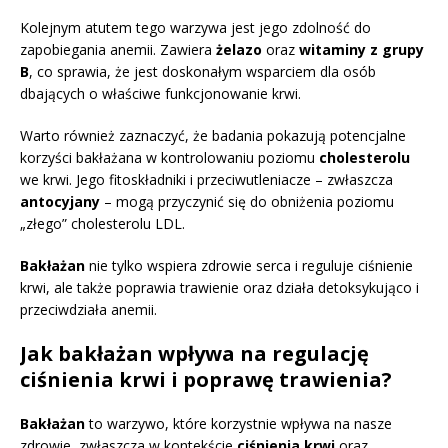
Kolejnym atutem tego warzywa jest jego zdolność do
zapobiegania anemii. Zawiera
żelazo
oraz
witaminy z grupy
B
, co sprawia, że jest doskonałym wsparciem dla osób
dbających o właściwe funkcjonowanie krwi.
Warto również zaznaczyć, że badania pokazują potencjalne
korzyści bakłażana w kontrolowaniu poziomu
cholesterolu
we krwi. Jego fitoskładniki i przeciwutleniacze – zwłaszcza
antocyjany
– mogą przyczynić się do obniżenia poziomu
„złego” cholesterolu LDL.
Bakłażan
nie tylko wspiera zdrowie serca i reguluje ciśnienie
krwi, ale także poprawia trawienie oraz działa detoksykująco i
przeciwdziała anemii.
Jak bakłażan wpływa na regulację
ciśnienia krwi i poprawę trawienia?
Bakłażan
to warzywo, które korzystnie wpływa na nasze
zdrowie, zwłaszcza w kontekście
ciśnienia krwi
oraz