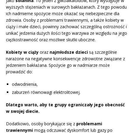
jako
solanina
. To jeden z glikoalkaloidów, który występuje w
wyższych stężeniach w surowych bakłażanach. Z tego powodu
ich nadmierne spożycie może okazać się niebezpieczne dla
zdrowia. Osoby z problemami trawiennymi, a także kobiety w
ciąży i małe dzieci, powinny zachować szczególną ostrożność i
unikać jedzenia dużych ilości tego warzywa ze względu na jego
ciężkostrawność oraz możliwe skutki uboczne.
Kobiety w ciąży
oraz
najmłodsze dzieci
są szczególnie
narażone na negatywne konsekwencje zdrowotne związane z
jedzeniem bakłażana. Spożycie go w nadmiarze może
prowadzić do:
odwodnienia,
zaburzeń równowagi elektrolitowej.
Dlatego warto, aby te grupy ograniczały jego obecność
w swojej diecie.
Dodatkowo, osoby borykające się z
problemami
trawiennymi
mogą odczuwać dyskomfort lub gazy po