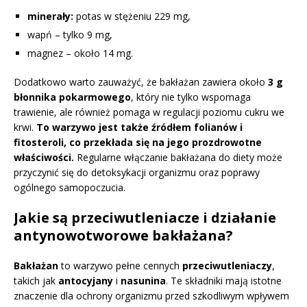
minerały:
potas w stężeniu 229 mg,
wapń – tylko 9 mg,
magnez – około 14 mg.
Dodatkowo warto zauważyć, że bakłażan zawiera około
3 g
błonnika pokarmowego
, który nie tylko wspomaga
trawienie, ale również pomaga w regulacji poziomu cukru we
krwi.
To warzywo jest także źródłem folianów i
fitosteroli, co przekłada się na jego prozdrowotne
właściwości.
Regularne włączanie bakłażana do diety może
przyczynić się do detoksykacji organizmu oraz poprawy
ogólnego samopoczucia.
Jakie są przeciwutleniacze i działanie
antynowotworowe bakłażana?
Bakłażan
to warzywo pełne cennych
przeciwutleniaczy
,
takich jak
antocyjany
i
nasunina
. Te składniki mają istotne
znaczenie dla ochrony organizmu przed szkodliwym wpływem