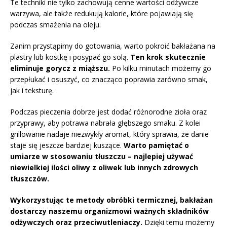
Te techniki nie tylko zachowują cenne wartości odżywcze
warzywa, ale także redukują kalorie, które pojawiają się
podczas smażenia na oleju.
Zanim przystąpimy do gotowania, warto pokroić bakłażana na
plastry lub kostkę i posypać go solą.
Ten krok skutecznie
eliminuje gorycz z miąższu.
Po kilku minutach możemy go
przepłukać i osuszyć, co znacząco poprawia zarówno smak,
jak i teksturę.
Podczas pieczenia dobrze jest dodać różnorodne zioła oraz
przyprawy, aby potrawa nabrała głębszego smaku. Z kolei
grillowanie nadaje niezwykły aromat, który sprawia, że danie
staje się jeszcze bardziej kuszące.
Warto pamiętać o
umiarze w stosowaniu tłuszczu – najlepiej używać
niewielkiej ilości oliwy z oliwek lub innych zdrowych
tłuszczów.
Wykorzystując te metody obróbki termicznej, bakłażan
dostarczy naszemu organizmowi ważnych składników
odżywczych oraz przeciwutleniaczy.
Dzięki temu możemy