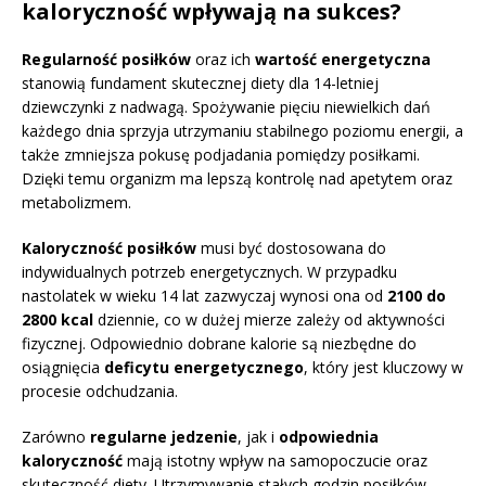
kaloryczność wpływają na sukces?
Regularność posiłków
oraz ich
wartość energetyczna
stanowią fundament skutecznej diety dla 14-letniej
dziewczynki z nadwagą. Spożywanie pięciu niewielkich dań
każdego dnia sprzyja utrzymaniu stabilnego poziomu energii, a
także zmniejsza pokusę podjadania pomiędzy posiłkami.
Dzięki temu organizm ma lepszą kontrolę nad apetytem oraz
metabolizmem.
Kaloryczność posiłków
musi być dostosowana do
indywidualnych potrzeb energetycznych. W przypadku
nastolatek w wieku 14 lat zazwyczaj wynosi ona od
2100 do
2800 kcal
dziennie, co w dużej mierze zależy od aktywności
fizycznej. Odpowiednio dobrane kalorie są niezbędne do
osiągnięcia
deficytu energetycznego
, który jest kluczowy w
procesie odchudzania.
Zarówno
regularne jedzenie
, jak i
odpowiednia
kaloryczność
mają istotny wpływ na samopoczucie oraz
skuteczność diety. Utrzymywanie stałych godzin posiłków