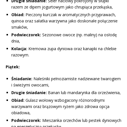
Drugie śniadanie:
Seler naciowy pokrojony w słupki
razem ze dipem jogurtowym jako chrupiąca przekąska,
Obiad:
Pieczony kurczak w aromatycznych przyprawach,
quinoa oraz sałatka warzywna jako doskonałe połączenie
smaków,
Podwieczorek:
Sezonowe owoce (np. maliny) na osłodę
dnia,
Kolacja:
Kremowa zupa dyniowa oraz kanapki na chlebie
razowym.
Piątek:
Śniadanie:
Naleśniki pełnoziarniste nadziewane twarogiem
i świeżymi owocami,
Drugie śniadanie:
Banan lub mandarynka dla orzeźwienia,
Obiad:
Gulasz wołowy wzbogacony różnorodnymi
warzywami oraz brązowym ryżem jako zdrowa opcja
obiadowa,
Podwieczorek:
Mieszanka orzechów lub pestek dyniowych
na energetyczną przekąskę,