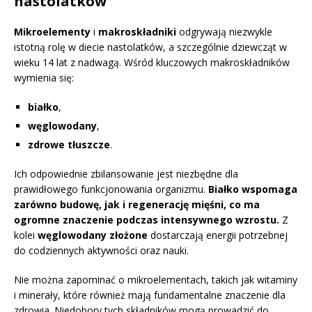
nastolatków
Mikroelementy
i
makroskładniki
odgrywają niezwykle
istotną rolę w diecie nastolatków, a szczególnie dziewcząt w
wieku 14 lat z nadwagą. Wśród kluczowych makroskładników
wymienia się:
białko
,
węglowodany
,
zdrowe tłuszcze
.
Ich odpowiednie zbilansowanie jest niezbędne dla
prawidłowego funkcjonowania organizmu.
Białko wspomaga
zarówno budowę, jak i regenerację mięśni, co ma
ogromne znaczenie podczas intensywnego wzrostu.
Z
kolei
węglowodany złożone
dostarczają energii potrzebnej
do codziennych aktywności oraz nauki.
Nie można zapominać o mikroelementach, takich jak witaminy
i minerały, które również mają fundamentalne znaczenie dla
zdrowia. Niedobory tych składników mogą prowadzić do