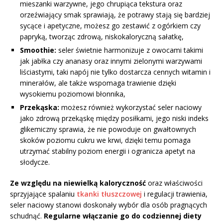
mieszanki warzywne, jego chrupiąca tekstura oraz
orzeźwiający smak sprawiają, że potrawy stają się bardziej
sycące i apetyczne, możesz go zestawić z ogórkiem czy
papryką, tworząc zdrową, niskokaloryczną sałatkę,
Smoothie:
seler świetnie harmonizuje z owocami takimi
jak jabłka czy ananasy oraz innymi zielonymi warzywami
liściastymi, taki napój nie tylko dostarcza cennych witamin i
minerałów, ale także wspomaga trawienie dzięki
wysokiemu poziomowi błonnika,
Przekąska:
możesz również wykorzystać seler naciowy
jako zdrową przekąskę między posiłkami, jego niski indeks
glikemiczny sprawia, że nie powoduje on gwałtownych
skoków poziomu cukru we krwi, dzięki temu pomaga
utrzymać stabilny poziom energii i ogranicza apetyt na
słodycze.
Ze względu na niewielką kaloryczność
oraz właściwości
sprzyjające spalaniu
tkanki tłuszczowej
i regulacji trawienia,
seler naciowy stanowi doskonały wybór dla osób pragnących
schudnąć.
Regularne włączanie go do codziennej diety