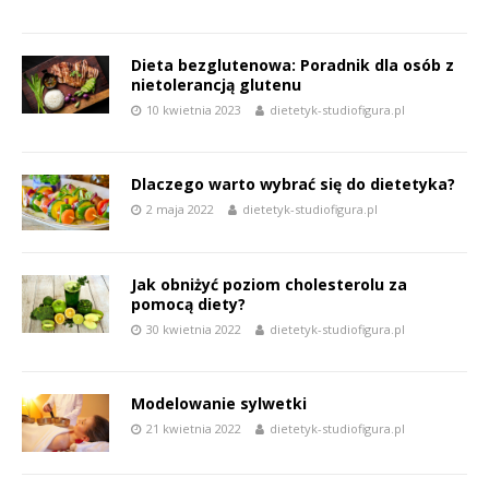
Dieta bezglutenowa: Poradnik dla osób z
nietolerancją glutenu
10 kwietnia 2023
dietetyk-studiofigura.pl
Dlaczego warto wybrać się do dietetyka?
2 maja 2022
dietetyk-studiofigura.pl
Jak obniżyć poziom cholesterolu za
pomocą diety?
30 kwietnia 2022
dietetyk-studiofigura.pl
Modelowanie sylwetki
21 kwietnia 2022
dietetyk-studiofigura.pl