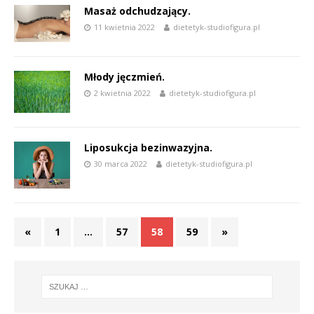
Masaż odchudzający.
11 kwietnia 2022
dietetyk-studiofigura.pl
Młody jęczmień.
2 kwietnia 2022
dietetyk-studiofigura.pl
Liposukcja bezinwazyjna.
30 marca 2022
dietetyk-studiofigura.pl
«
1
…
57
58
59
»