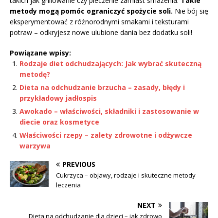
takich jak grillowanie czy pieczenie zamiast smażenia.
Takie
metody mogą pomóc ograniczyć spożycie soli.
Nie bój się
eksperymentować z różnorodnymi smakami i teksturami
potraw – odkryjesz nowe ulubione dania bez dodatku soli!
Powiązane wpisy:
Rodzaje diet odchudzających: Jak wybrać skuteczną
metodę?
Dieta na odchudzanie brzucha – zasady, błędy i
przykładowy jadłospis
Awokado – właściwości, składniki i zastosowanie w
diecie oraz kosmetyce
Właściwości rzepy – zalety zdrowotne i odżywcze
warzywa
PREVIOUS
Cukrzyca – objawy, rodzaje i skuteczne metody
leczenia
NEXT
Dieta na odchudzanie dla dzieci – jak zdrowo