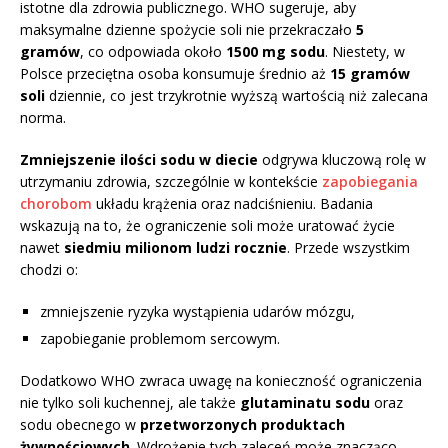
istotne dla zdrowia publicznego. WHO sugeruje, aby
maksymalne dzienne spożycie soli nie przekraczało
5
gramów
, co odpowiada około
1500 mg sodu
. Niestety, w
Polsce przeciętna osoba konsumuje średnio aż
15 gramów
soli
dziennie, co jest trzykrotnie wyższą wartością niż zalecana
norma.
Zmniejszenie ilości sodu w diecie
odgrywa kluczową rolę w
utrzymaniu zdrowia, szczególnie w kontekście
zapobiegania
chorobom
układu krążenia oraz nadciśnieniu. Badania
wskazują na to, że ograniczenie soli może uratować życie
nawet
siedmiu milionom ludzi rocznie
. Przede wszystkim
chodzi o:
zmniejszenie ryzyka wystąpienia udarów mózgu,
zapobieganie problemom sercowym.
Dodatkowo WHO zwraca uwagę na konieczność ograniczenia
nie tylko soli kuchennej, ale także
glutaminatu sodu
oraz
sodu obecnego w
przetworzonych produktach
żywnościowych
. Wdrożenie tych zaleceń może znacząco