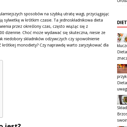
Urod
larniejszych sposobów na szybką utratę wagi, przyciągając
 sylwetkę w krótkim czasie. Ta jednoskładnikowa dieta
DIE
enia przez określony czas, często wiążąc się z
00 dziennie. Choć może wydawać się skuteczna, niesie ze
ak niedobory składników odżywczych czy spowolnienie
ć krótkiej monodiety? Czy naprawdę warto zaryzykować dla
klucz
Dieta
znacz
przyk
Dieta
uwag
Skład
Brzos
swoi
o jest?