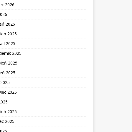
ec 2026
2026
zeń 2026
zień 2025
pad 2025
iernik 2025
sień 2025
ień 2025
c 2025
wiec 2025
2025
cień 2025
ec 2025
2025