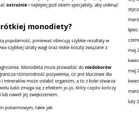
żać
ostrożnie
i najlepiej pod okiem specjalisty, aby uniknąć
styc
marz
 krótkiej monodiety?
lipie
czer
ą popularność, ponieważ obiecują szybkie rezultaty w
wa szybkiej utraty wagi oraz niskie koszty związane z
maj 
kwie
agrożenia. Monodieta może prowadzić do
niedoborów
maj 
granicza różnorodność pożywienia, co jest kluczowe dla
i minerałów może osłabić organizm, a to z kolei stwarza
kwie
elu ludzi zmaga się z efektem jo-jo, który często kończy
marz
 lub nawet jej zwiększeniem.
luty 
m pokarmowym, takie jak: