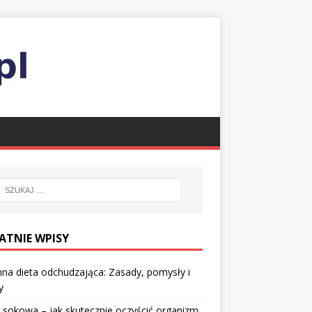
ATNIE WPISY
nna dieta odchudzająca: Zasady, pomysły i
y
 sokowa – jak skutecznie oczyścić organizm