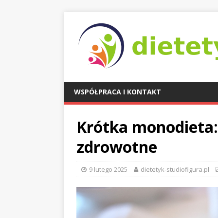
WSPÓŁPRACA I KONTAKT
Krótka monodieta: 
zdrowotne
9 lutego 2025
dietetyk-studiofigura.pl