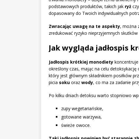
podstawowych produktów, takich jak
ryż
cz
dopasowany do Twoich indywidualnych potr
Zwracając uwagę na te aspekty
, można z
zredukować ryzyko nieprzyjemnych skutków
Jak wygląda jadłospis k
Jadłospis krótkiej monodiety
koncentruje
określony czas, mając na celu detoksykację
który jest głównym składnikiem posiłków prze
picia
soku
oraz
wody
, co ma za zadanie pr
Po kilku dniach detoksu warto stopniowo w
zupy wegetariańskie,
gotowane warzywa,
świeże owoce.
Taki jadłospis powinien być starannie z