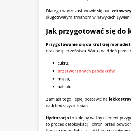
Dlatego warto zastanowić się nad
zdrowsz
długotrwałym zmianom w nawykach żywieni
Jak przygotować się do 
Przygotowanie się do krótkiej monodiet
oraz bezpieczeństwa. Warto na dzień przed 
cukru,
przetworzonych produktów
,
mięsa,
nabiału.
Zamiast tego, lepiej postawić na
lekkostraw
nadchodzących zmian.
Hydratacja
to kolejny ważny element przygo
to proces detoksykacji i chroni przed odwod
trwania monodiety – dzięki temu unikniemy