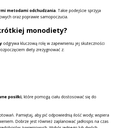
ymi metodami odchudzania
. Takie podejście sprzyja
owych oraz poprawie samopoczucia.
krótkiej monodiety?
y
odgrywa kluczową rolę w zapewnieniu jej skuteczności
rozpoczęciem diety zrezygnować z:
ne posiłki
, które pomogą ciału dostosować się do
towań. Pamiętaj, aby pić odpowiednią ilość wody; wspiera
nieniem. Dobrze jest również zaplanować jadłospis na czas
 niedoborów żywieniowych. Wybór jednego lub dwóch