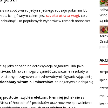
odży
ą się na spożywaniu jedynie jednego rodzaju pokarmu lub
Winog
okres. Ich głównym celem jest
szybka utrata wagi
, co z
są ni
o schudnąć. Do popularnych wyborów w ramach monodiet
zdro
Drast
popu
ARC
 są jako sposób na detoksykację organizmu lub jako
 życia
. Mimo że mogą przynieść zauważalne rezultaty w
sierp
ż z istotnymi zagrożeniami zdrowotnymi. Ograniczając dietę
lipie
niedobory witamin i minerałów
, co negatywnie odbija się
czer
maj 
j prostocie i szybkim efektom. Niemniej jednak nie są
Niska różnorodność produktów oraz możliwe spowolnienie
kwie
h problemów zdrowotnych oraz
efektu jo-jo
po