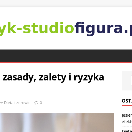
zasady, zalety i ryzyka
OST
Dieta i zdrowie
0
Jesie
efekt
Dieta