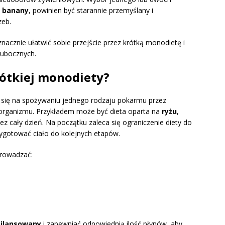
y
banany
, powinien być starannie przemyślany i
zeb.
nacznie ułatwić sobie przejście przez krótką monodietę i
 ubocznych.
rótkiej monodiety?
 się na spożywaniu jednego rodzaju pokarmu przez
 organizmu. Przykładem może być dieta oparta na
ryżu
,
z cały dzień. Na początku zaleca się ograniczenie diety do
zygotować ciało do kolejnych etapów.
prowadzać:
bilansowany
i zapewniać odpowiednią ilość płynów, aby