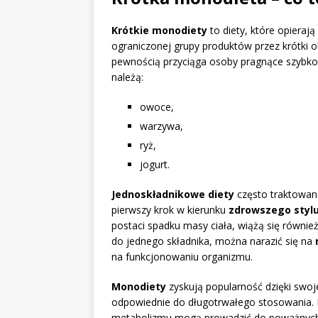
Krótkie monodiety
to diety, które opieraj
ograniczonej grupy produktów przez krótki 
pewnością przyciąga osoby pragnące szybk
należą:
owoce,
warzywa,
ryż,
jogurt.
Jednoskładnikowe diety
często traktowane
pierwszy krok w kierunku
zdrowszego stylu
postaci spadku masy ciała, wiążą się równie
do jednego składnika, można narazić się na
na funkcjonowaniu organizmu.
Monodiety
zyskują popularność dzięki swoje
odpowiednie do długotrwałego stosowania. 
metabolizmu mogą prowadzić do poważnyc