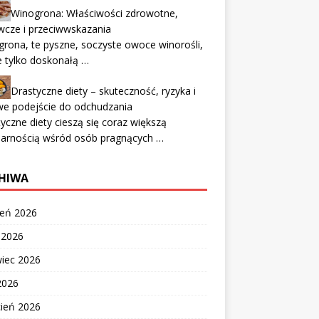
Winogrona: Właściwości zdrowotne,
wcze i przeciwwskazania
rona, te pyszne, soczyste owoce winorośli,
e tylko doskonałą …
Drastyczne diety – skuteczność, ryzyka i
we podejście do odchudzania
yczne diety cieszą się coraz większą
larnością wśród osób pragnących …
HIWA
ień 2026
c 2026
wiec 2026
2026
cień 2026