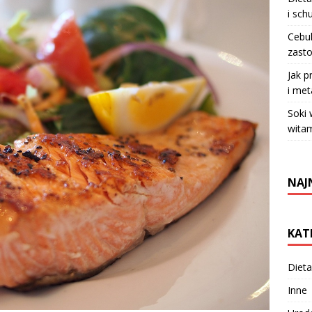
i sch
Cebul
zasto
Jak p
i met
Soki
witam
NAJ
KAT
Dieta
Inne