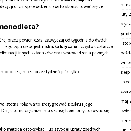
marz
 decyzji o ich wprowadzeniu warto skonsultować się ze
luty 
styc
 monodieta?
grud
órej przez pewien czas, zazwyczaj od tygodnia do dwóch,
listo
. Tego typu dieta jest
niskiokaloryczna
i często dostarcza
eliminacji innych składników oraz wprowadzenia pewnych
paźdz
wrze
 monodietę może przez tydzień jeść tylko:
sierp
lipie
czer
maj 
a istotną rolę; warto zrezygnować z cukru i jego
 Dzięki temu organizm ma szansę lepiej przystosować się
kwie
marz
o metoda detoksykacji lub szybkiej utraty zbędnych
luty 