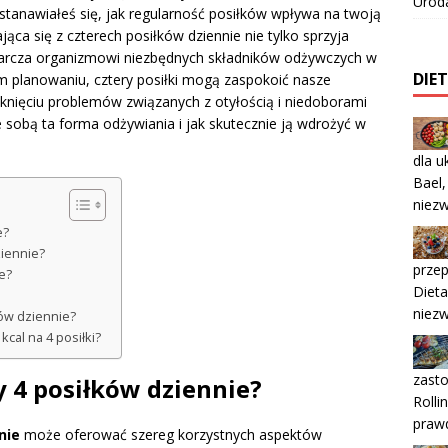
Urod
stanawiałeś się, jak regularność posiłków wpływa na twoją
ająca się z czterech posiłków dziennie nie tylko sprzyja
starcza organizmowi niezbędnych składników odżywczych w
DIE
 planowaniu, cztery posiłki mogą zaspokoić nasze
knięciu problemów związanych z otyłością i niedoborami
ze sobą ta forma odżywiania i jak skutecznie ją wdrożyć w
dla 
Bael,
niezw
e?
ziennie?
przep
e?
Diet
niezw
ków dziennie?
kcal na 4 posiłki?
zast
dy 4 posiłków dziennie?
Rolli
prawd
nie
może oferować szereg korzystnych aspektów