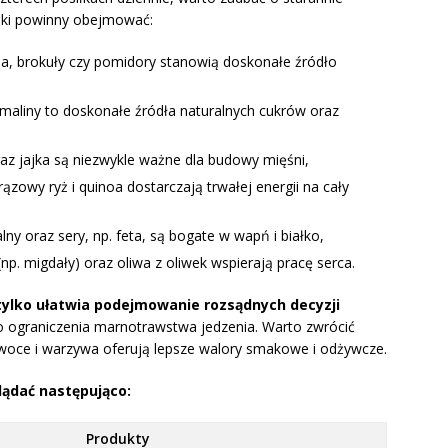
niki powinny obejmować:
ia, brokuły czy pomidory stanowią doskonałe źródło
 i maliny to doskonałe źródła naturalnych cukrów oraz
oraz jajka są niezwykle ważne dla budowy mięśni,
brązowy ryż i quinoa dostarczają trwałej energii na cały
alny oraz sery, np. feta, są bogate w wapń i białko,
np. migdały) oraz oliwa z oliwek wspierają pracę serca.
tylko ułatwia podejmowanie rozsądnych decyzji
do ograniczenia marnotrawstwa jedzenia. Warto zwrócić
oce i warzywa oferują lepsze walory smakowe i odżywcze.
lądać następująco:
Produkty