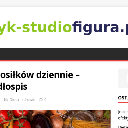
posiłków dziennie –
dłospis
OST
l
Dieta i zdrowie
0
Jesie
efekt
Dieta