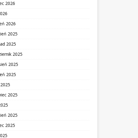
ec 2026
2026
zeń 2026
zień 2025
pad 2025
iernik 2025
sień 2025
ień 2025
c 2025
wiec 2025
2025
cień 2025
ec 2025
2025