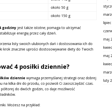
styc
około 50 g
marz
około 150 g
lipie
4 godziny
jest także istotne; pomaga to utrzymać
czer
bilizuje energię przez cały dzień.
maj 
rzenia listy swoich ulubionych dań i dostosowania ich do
kwie
 krok znacznie uprości dostosowywanie diety do Twoich
maj 
kwie
wać 4 posiłki dziennie?
marz
łków dziennie
wymaga przemyślanej strategii oraz dobrej
luty 
u na kilka dni do przodu, co pozwoli Ci zaoszczędzić czas.
 półtorej do dwóch godzin, co daje możliwość
kładników.
iki. Możesz na przykład: