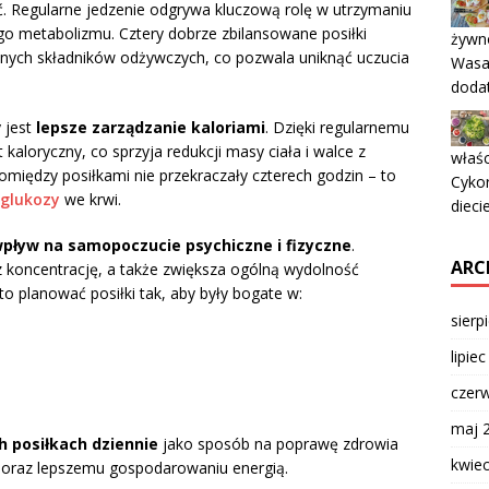
. Regularne jedzenie odgrywa kluczową rolę w utrzymaniu
go metabolizmu. Cztery dobrze zbilansowane posiłki
żywno
dnych składników odżywczych, co pozwala uniknąć uczucia
Wasa
dodat
 jest
lepsze zarządzanie kaloriami
. Dzięki regularnemu
kaloryczny, co sprzyja redukcji masy ciała i walce z
właś
omiędzy posiłkami nie przekraczały czterech godzin – to
Cykor
glukozy
we krwi.
dieci
pływ na samopoczucie psychiczne i fizyczne
.
ARC
z koncentrację, a także zwiększa ogólną wydolność
 planować posiłki tak, aby były bogate w:
sierp
lipie
czer
maj 
h posiłkach dziennie
jako sposób na poprawę zdrowia
kwie
 oraz lepszemu gospodarowaniu energią.