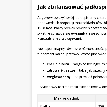
Jak zbilansować jadłospi
Aby zrównoważyć swój jadłospis przy czterec
odpowiednich proporcji makroskładników:
b
1500 kcal
każdy posiłek powinien dostarczać
świetnie sprawdzi się
owsianka z sezono
kurczakiem z warzywami
.
Nie zapominajmy również o różnorodności 
fundament każdej potrawy. Warto planować ta
źródło białka
– mogą to być ryby, mi
zdrowe tłuszcze
– takie jak orzechy
węglowodany
– na przykład pełnozia
Przykładowy rozkład makroskładników w die
Makroskładnik
Białko
30%