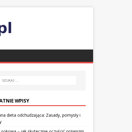
ATNIE WPISY
nna dieta odchudzająca: Zasady, pomysły i
y
 sokowa – jak skutecznie oczyścić organizm