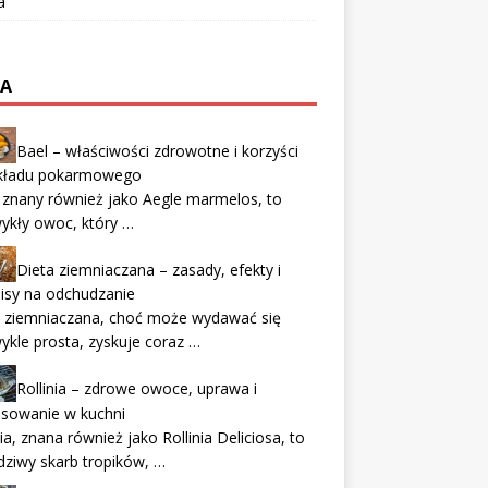
a
TA
Bael – właściwości zdrowotne i korzyści
układu pokarmowego
 znany również jako Aegle marmelos, to
ykły owoc, który …
Dieta ziemniaczana – zasady, efekty i
isy na odchudzanie
a ziemniaczana, choć może wydawać się
ykle prosta, zyskuje coraz …
Rollinia – zdrowe owoce, uprawa i
osowanie w kuchni
nia, znana również jako Rollinia Deliciosa, to
ziwy skarb tropików, …