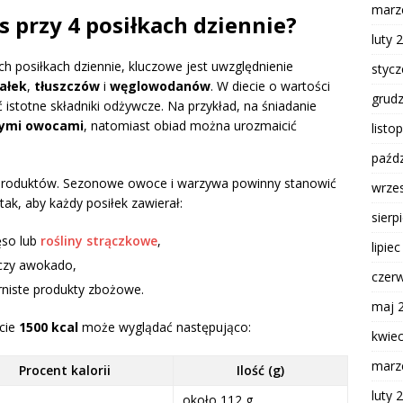
marz
s przy 4 posiłkach dziennie?
luty 
h posiłkach dziennie, kluczowe jest uwzględnienie
styc
iałek
,
tłuszczów
i
węglowodanów
. W diecie o wartości
grud
 istotne składniki odżywcze. Na przykład, na śniadanie
wymi owocami
, natomiast obiad można urozmaicić
listo
paźdz
produktów. Sezonowe owoce i warzywa powinny stanowić
wrze
k, aby każdy posiłek zawierał:
sierp
ęso lub
rośliny strączkowe
,
lipie
 czy awokado,
czer
rniste produkty zbożowe.
maj 
cie
1500 kcal
może wyglądać następująco:
kwie
marz
Procent kalorii
Ilość (g)
luty 
około 112 g