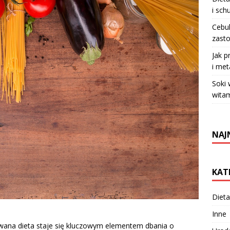
i sch
Cebul
zasto
Jak p
i met
Soki
witam
NAJ
KAT
Dieta
Inne
wana dieta staje się kluczowym elementem dbania o