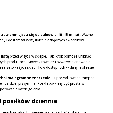
traw zmniejsza się do zaledwie 10–15 minut.
Ważne
cony i dostarczał wszystkich niezbędnych składników
ć
listę
przed wizytą w sklepie. Taki krok pomoże uniknąć
wych produktach. Możesz również rozważyć planowanie
anie ze świeżych składników dostępnych w danym okresie.
chni ma ogromne znaczenie
– uporządkowane miejsce
e i bardziej przyjemne. Posiłki powinny być proste w
spożywania każdego dnia.
4 posiłków dziennie
zterech posiłkach dziennie, warto zadbać o starannie