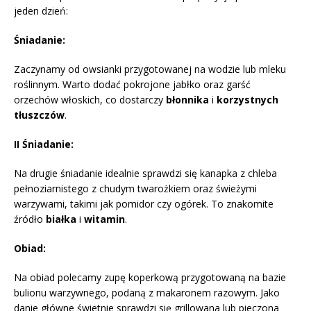
jeden dzień:
Śniadanie:
Zaczynamy od owsianki przygotowanej na wodzie lub mleku
roślinnym. Warto dodać pokrojone jabłko oraz garść
orzechów włoskich, co dostarczy
błonnika
i
korzystnych
tłuszczów
.
II Śniadanie:
Na drugie śniadanie idealnie sprawdzi się kanapka z chleba
pełnoziarnistego z chudym twarożkiem oraz świeżymi
warzywami, takimi jak pomidor czy ogórek. To znakomite
źródło
białka
i
witamin
.
Obiad:
Na obiad polecamy zupę koperkową przygotowaną na bazie
bulionu warzywnego, podaną z makaronem razowym. Jako
danie główne świetnie sprawdzi się grillowana lub pieczona