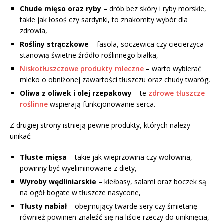
Chude mięso oraz ryby
– drób bez skóry i ryby morskie,
takie jak łosoś czy sardynki, to znakomity wybór dla
zdrowia,
Rośliny strączkowe
– fasola, soczewica czy ciecierzyca
stanowią świetne źródło roślinnego białka,
Niskotłuszczowe produkty mleczne
– warto wybierać
mleko o obniżonej zawartości tłuszczu oraz chudy twaróg,
Oliwa z oliwek i olej rzepakowy
– te
zdrowe tłuszcze
roślinne
wspierają funkcjonowanie serca.
Z drugiej strony istnieją pewne produkty, których należy
unikać:
Tłuste mięsa
– takie jak wieprzowina czy wołowina,
powinny być wyeliminowane z diety,
Wyroby wędliniarskie
– kiełbasy, salami oraz boczek są
na ogół bogate w tłuszcze nasycone,
Tłusty nabiał
– obejmujący twarde sery czy śmietanę
również powinien znaleźć się na liście rzeczy do uniknięcia,