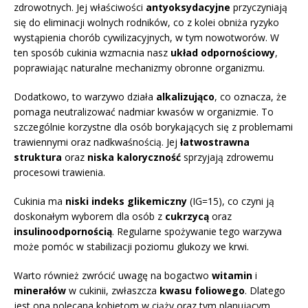
zdrowotnych. Jej właściwości
antyoksydacyjne
przyczyniają
się do eliminacji wolnych rodników, co z kolei obniża ryzyko
wystąpienia chorób cywilizacyjnych, w tym nowotworów. W
ten sposób cukinia wzmacnia nasz
układ odpornościowy
,
poprawiając naturalne mechanizmy obronne organizmu.
Dodatkowo, to warzywo działa
alkalizująco
, co oznacza, że
pomaga neutralizować nadmiar kwasów w organizmie. To
szczególnie korzystne dla osób borykających się z problemami
trawiennymi oraz nadkwaśnością. Jej
łatwostrawna
struktura
oraz
niska kaloryczność
sprzyjają zdrowemu
procesowi trawienia.
Cukinia ma
niski indeks glikemiczny
(IG=15), co czyni ją
doskonałym wyborem dla osób z
cukrzycą
oraz
insulinoodpornością
. Regularne spożywanie tego warzywa
może pomóc w stabilizacji poziomu glukozy we krwi.
Warto również zwrócić uwagę na bogactwo
witamin
i
minerałów
w cukinii, zwłaszcza
kwasu foliowego
. Dlatego
jest ona polecana kobietom w ciąży oraz tym planującym