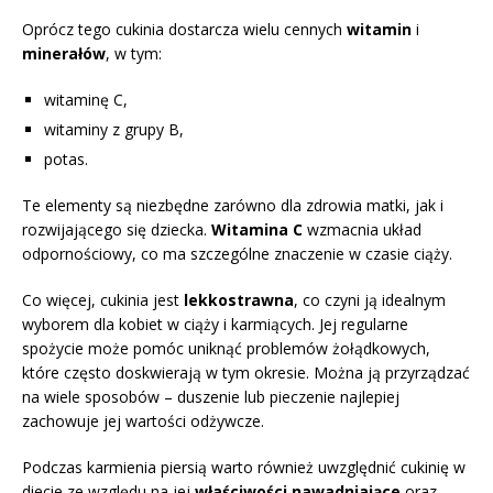
Oprócz tego cukinia dostarcza wielu cennych
witamin
i
minerałów
, w tym:
witaminę C,
witaminy z grupy B,
potas.
Te elementy są niezbędne zarówno dla zdrowia matki, jak i
rozwijającego się dziecka.
Witamina C
wzmacnia układ
odpornościowy, co ma szczególne znaczenie w czasie ciąży.
Co więcej, cukinia jest
lekkostrawna
, co czyni ją idealnym
wyborem dla kobiet w ciąży i karmiących. Jej regularne
spożycie może pomóc uniknąć problemów żołądkowych,
które często doskwierają w tym okresie. Można ją przyrządzać
na wiele sposobów – duszenie lub pieczenie najlepiej
zachowuje jej wartości odżywcze.
Podczas karmienia piersią warto również uwzględnić cukinię w
diecie ze względu na jej
właściwości nawadniające
oraz