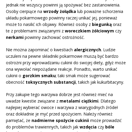
jednak nie wszyscy powinni ją spożywać bez zastanowienia.
Osoby cierpiące na
wrzody żołądka
lub poważne schorzenia
układu pokarmowego powinny raczej unikać jej, ponieważ
może to nasilić ich objawy. Również osoby z
biegunką
oraz
te z problemami związanymi z
woreczkiem żółciowym
czy
nerkami
powinny zachować ostrożność.
Nie można zapominać o kwestiach
alergicznych
. Ludzie
uczuleni na pewne składniki pokarmowe muszą być bardzo
ostrożni przy wprowadzaniu cukinii do swojej diety, gdyż może
ona wywołać niepożądane reakcje. Ponadto, warto unikać
cukinii o
gorzkim smaku
; taki smak może sugerować
obecność
toksycznych substancji
, takich jak kukurbitacyny.
Przy zakupie tego warzywa dobrze jest również mieć na
uwadze kwestie związane z
metalami ciężkimi
. Dlatego
najlepiej wybierać owoce i warzywa z wiarygodnych źródeł
oraz dokładnie je myć przed spożyciem. Należy również
pamiętać, że
nadmierne spożycie cukinii
może prowadzić
do problemów trawiennych, takich jak
wzdęcia
czy
bóle