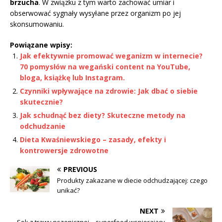
brzucha
. W związku z tym warto zachować umiar i
obserwować sygnały wysyłane przez organizm po jej
skonsumowaniu.
Powiązane wpisy:
Jak efektywnie promować weganizm w internecie?
70 pomysłów na wegański content na YouTube,
bloga, książkę lub Instagram.
Czynniki wpływające na zdrowie: Jak dbać o siebie
skutecznie?
Jak schudnąć bez diety? Skuteczne metody na
odchudzanie
Dieta Kwaśniewskiego – zasady, efekty i
kontrowersje zdrowotne
PREVIOUS
Produkty zakazane w diecie odchudzającej: czego
unikać?
NEXT
Sok z trawy pszenicznej – superfood wspierający