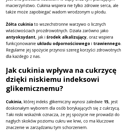
macierzyństwo. Cukinia wspiera nie tylko zdrowie serca, ale
także może zapobiegać wadom wrodzonym u płodu.
Żółta cukinia
to wszechstronne warzywo o licznych
właściwościach prozdrowotnych. Działa zarówno jako
antyoksydant
, jak i
środek alkalizujący
, oraz wspiera
funkcjonowanie
układu odpornościowego
i
trawiennego
.
Regularne jej spożycie przynosi szereg korzyści zdrowotnych
dla każdego z nas.
Jak cukinia wpływa na cukrzycę
dzięki niskiemu indeksowi
glikemicznemu?
Cukinia
, której indeks glikemiczny wynosi zaledwie
15
, jest
doskonałym wyborem dla osób borykających się z cukrzycą.
Taki niski wskaźnik oznacza, że jej spożycie nie prowadzi do
nagłych skoków poziomu cukru we krwi, co ma kluczowe
znaczenie w zarządzaniu tym schorzeniem.