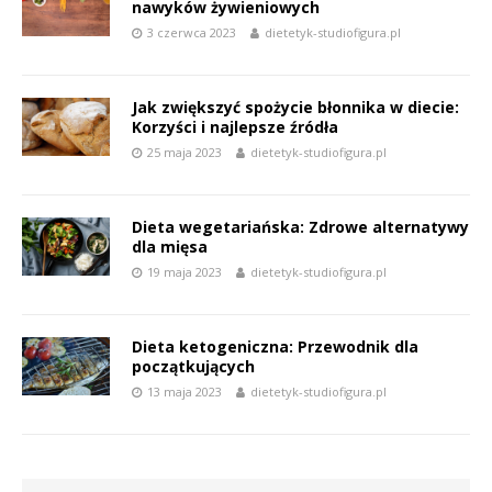
nawyków żywieniowych
3 czerwca 2023
dietetyk-studiofigura.pl
Jak zwiększyć spożycie błonnika w diecie:
Korzyści i najlepsze źródła
25 maja 2023
dietetyk-studiofigura.pl
Dieta wegetariańska: Zdrowe alternatywy
dla mięsa
19 maja 2023
dietetyk-studiofigura.pl
Dieta ketogeniczna: Przewodnik dla
początkujących
13 maja 2023
dietetyk-studiofigura.pl