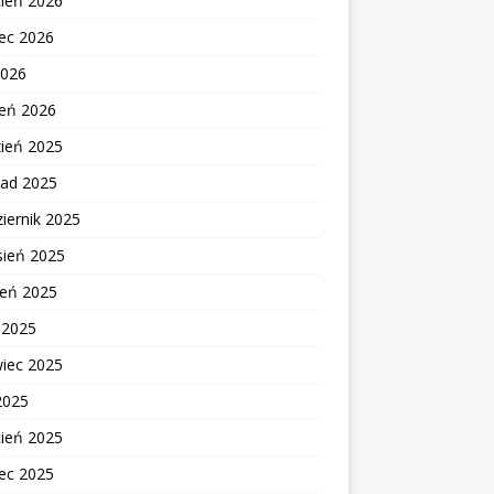
cień 2026
ec 2026
2026
zeń 2026
zień 2025
pad 2025
iernik 2025
sień 2025
ień 2025
c 2025
wiec 2025
2025
cień 2025
ec 2025