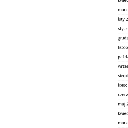
kwie
marz
luty 
styc
grud
listo
paźdz
wrze
sierp
lipie
czer
maj 
kwie
marz