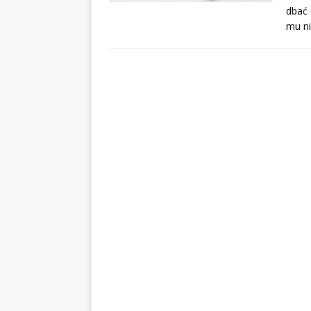
dbać 
mu n