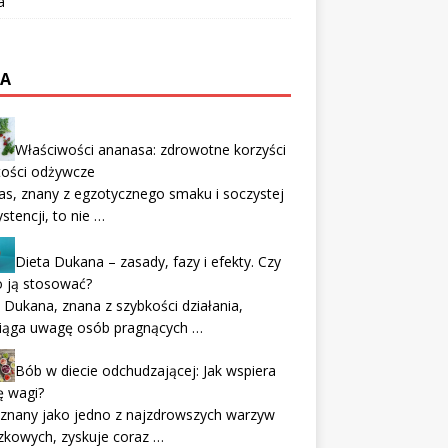
a
TA
Właściwości ananasa: zdrowotne korzyści
tości odżywcze
s, znany z egzotycznego smaku i soczystej
stencji, to nie …
Dieta Dukana – zasady, fazy i efekty. Czy
o ją stosować?
 Dukana, znana z szybkości działania,
ciąga uwagę osób pragnących …
Bób w diecie odchudzającej: Jak wspiera
ę wagi?
 znany jako jedno z najzdrowszych warzyw
zkowych, zyskuje coraz …