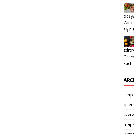
odży
Winog
są ni
zdrow
Czerw
kuchn
ARC
sierp
lipie
czer
maj 