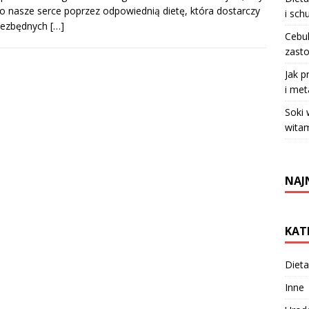
o nasze serce poprzez odpowiednią dietę, która dostarczy
i sch
iezbędnych
[…]
Cebul
zasto
Jak p
i met
Soki
witam
NAJ
KAT
Dieta
Inne