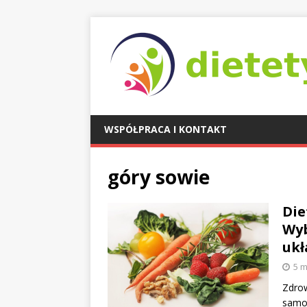
WSPÓŁPRACA I KONTAKT
góry sowie
Die
Wyb
ukł
5 m
Zdrow
samop