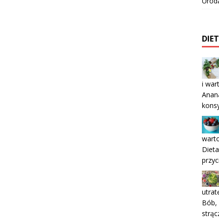
Urod
DIE
i war
Anana
konsy
wart
Dieta
przy
utrat
Bób,
strąc