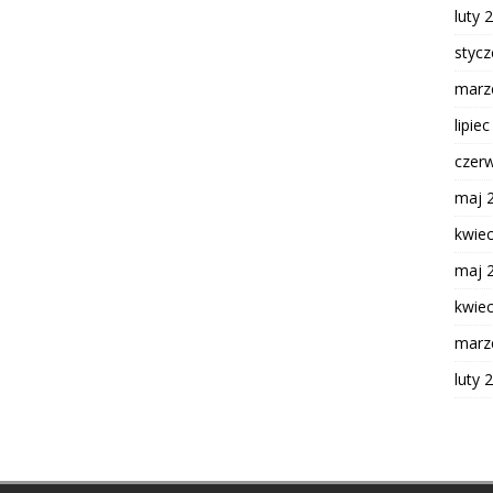
luty 
styc
marz
lipie
czer
maj 
kwie
maj 
kwie
marz
luty 