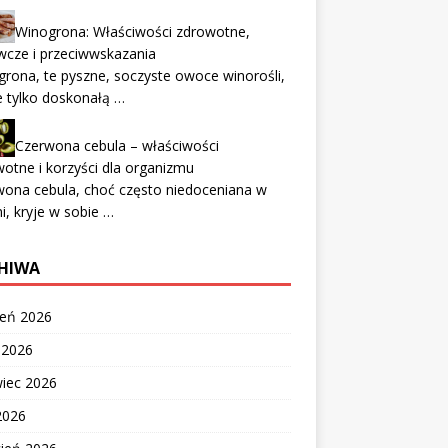
Winogrona: Właściwości zdrowotne,
wcze i przeciwwskazania
rona, te pyszne, soczyste owoce winorośli,
e tylko doskonałą …
Czerwona cebula – właściwości
otne i korzyści dla organizmu
ona cebula, choć często niedoceniana w
i, kryje w sobie …
HIWA
ień 2026
c 2026
wiec 2026
2026