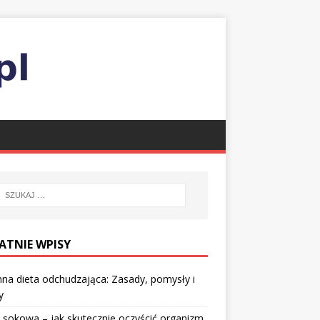
ATNIE WPISY
nna dieta odchudzająca: Zasady, pomysły i
y
 sokowa – jak skutecznie oczyścić organizm