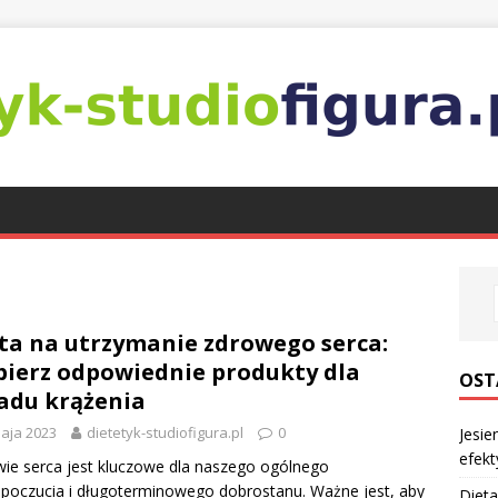
ta na utrzymanie zdrowego serca:
ierz odpowiednie produkty dla
OST
adu krążenia
aja 2023
dietetyk-studiofigura.pl
0
Jesie
efekt
ie serca jest kluczowe dla naszego ogólnego
oczucia i długoterminowego dobrostanu. Ważne jest, aby
Dieta