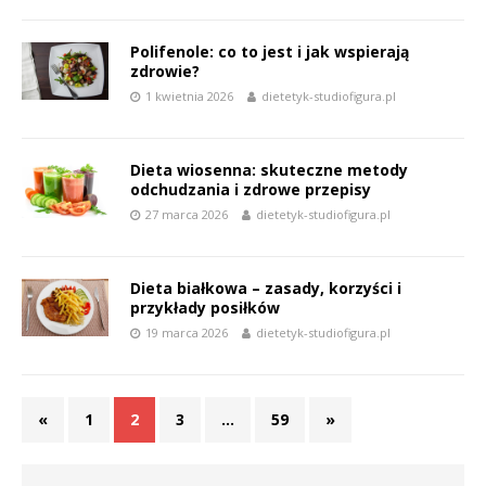
Polifenole: co to jest i jak wspierają
zdrowie?
1 kwietnia 2026
dietetyk-studiofigura.pl
Dieta wiosenna: skuteczne metody
odchudzania i zdrowe przepisy
27 marca 2026
dietetyk-studiofigura.pl
Dieta białkowa – zasady, korzyści i
przykłady posiłków
19 marca 2026
dietetyk-studiofigura.pl
«
1
2
3
…
59
»