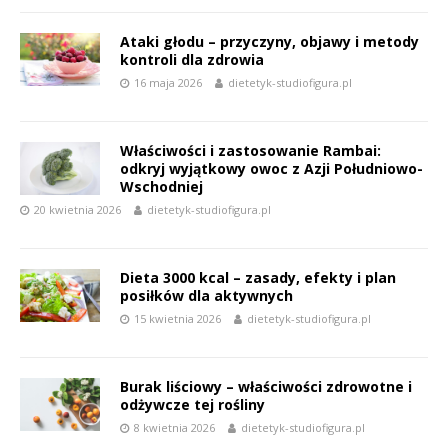
Ataki głodu – przyczyny, objawy i metody
kontroli dla zdrowia
16 maja 2026
dietetyk-studiofigura.pl
Właściwości i zastosowanie Rambai:
odkryj wyjątkowy owoc z Azji Południowo-
Wschodniej
20 kwietnia 2026
dietetyk-studiofigura.pl
Dieta 3000 kcal – zasady, efekty i plan
posiłków dla aktywnych
15 kwietnia 2026
dietetyk-studiofigura.pl
Burak liściowy – właściwości zdrowotne i
odżywcze tej rośliny
8 kwietnia 2026
dietetyk-studiofigura.pl