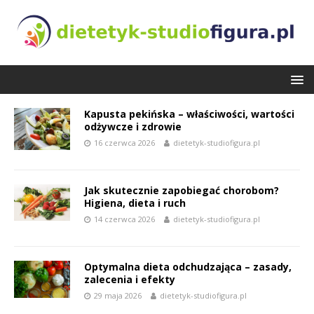
Kapusta pekińska – właściwości, wartości
odżywcze i zdrowie
16 czerwca 2026
dietetyk-studiofigura.pl
Jak skutecznie zapobiegać chorobom?
Higiena, dieta i ruch
14 czerwca 2026
dietetyk-studiofigura.pl
Optymalna dieta odchudzająca – zasady,
zalecenia i efekty
29 maja 2026
dietetyk-studiofigura.pl